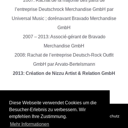
2007: Rachat de la majorité des parts de
l’entreprise Deutschrock Merchandise GmbH par
Universal Music ; dorénavant Bravado Merchandise
GmbH
2007 – 2013: Associé-gérant de Bravado
Merchandise GmbH
2008: Rachat de l’entreprise Deutsch-Rock Outfit
GmbH par Arvato-Bertelsmann
2013: Création de Nizzu Artist & Relation GmbH
Diese Webseite verwendet Cookies um die
Besucher-Erlebnis zu verbessern. Wir
Dirigeant
Jobs
AGB
Imprint
Datenschutz
empfehlen Ihre Zustimmung.
Mehr Informationen